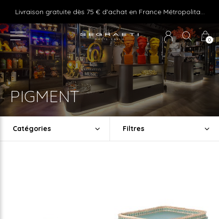
e ! Express delivery 24hr for Monaco (excluding furniture)
Livraison gratuite dès 75 € d'achat en France Métropolitaine et Monaco (hors mobilier)
0
PIGMENT
Catégories
Filtres