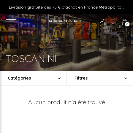
e ! Express delivery 24hr for Monaco (excluding furniture)
Livraison gratuite dès 75 € d'achat en France Métropolitaine et Monaco (hors mobilier)
0
TOSCANINI
Catégories
Filtres
Aucun produit n'a été trouvé