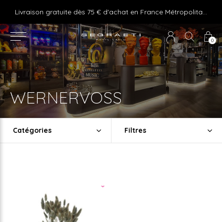
e ! Express delivery 24hr for Monaco (excluding furniture)
Livraison gratuite dès 75 € d'achat en France Métropolitaine et Monaco (hors mobilier)
0
WERNERVOSS
Catégories
Filtres