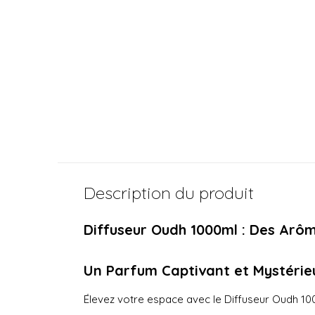
LOCHERBER MIL
Diffuseur Venetia
€ 220,00
Taxes incluses
Description du produit
Diffuseur Oudh 1000ml : Des Arôm
Un Parfum Captivant et Mystérie
Élevez votre espace avec le Diffuseur Oudh 1