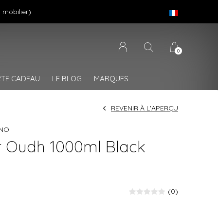
 mobilier)
0
TE CADEAU
LE BLOG
MARQUES
REVENIR À L'APERÇU
ANO
r Oudh 1000ml Black
(0)