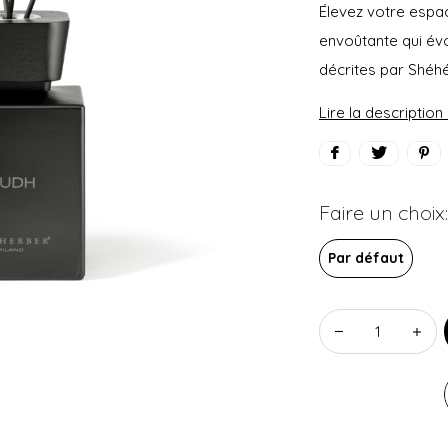
Élevez votre espa
envoûtante qui év
décrites par Shéh
Lire la descriptio
Faire un choix:
Par défaut