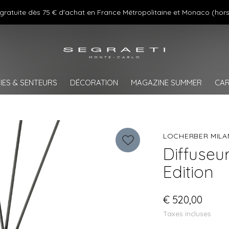
 gratuite dès 75 € d'achat en France Métropolitaine et Monaco (hors
IES & SENTEURS
DÉCORATION
MAGAZINE SUMMER
CAR
LOCHERBER MIL
Diffuseu
Edition
€ 520,00
Taxes incluses