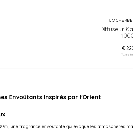
ANO
LOCHERBER MILANO
LOCHERBE
e 1000ml
Diffuseur Habana Tobacco
Diffuseur K
500ml
100
€ 80,00
€ 22
Taxes incluses
Taxes in
es Envoûtants Inspirés par l'Orient
ux
000ml, une fragrance envoûtante qui évoque les atmosphères mag