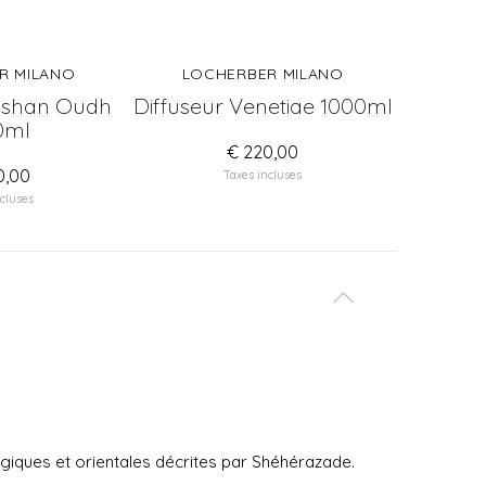
R MILANO
LOCHERBER MILANO
LOC
ashan Oudh
Diffuseur Venetiae 1000ml
Diffuse
0ml
€ 220,00
0,00
Taxes incluses
cluses
iques et orientales décrites par Shéhérazade.