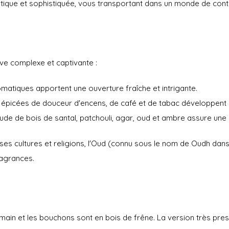
xotique et sophistiquée, vous transportant dans un monde de con
ve complexe et captivante :
romatiques apportent une ouverture fraîche et intrigante.
épicées de douceur d'encens, de café et de tabac développent 
aude de bois de santal, patchouli, agar, oud et ambre assure une
s cultures et religions, l'Oud (connu sous le nom de Oudh dans 
ragrances.
la main et les bouchons sont en bois de frêne. La version très p