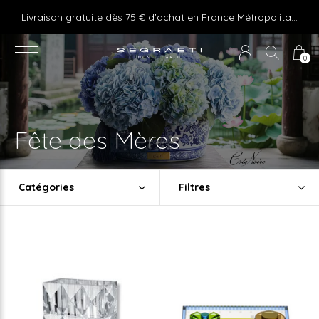
e ! Express delivery 24hr for Monaco (excluding furniture)
Livraison gratuite dès 75 € d'achat en France Métropolitaine et Monaco (hors mobilier)
0
Fête des Mères
Catégories
Filtres