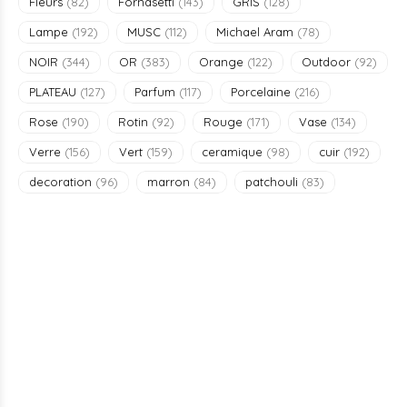
Fleurs
(82)
Fornasetti
(143)
GRIS
(128)
Lampe
(192)
MUSC
(112)
Michael Aram
(78)
NOIR
(344)
OR
(383)
Orange
(122)
Outdoor
(92)
PLATEAU
(127)
Parfum
(117)
Porcelaine
(216)
Rose
(190)
Rotin
(92)
Rouge
(171)
Vase
(134)
Verre
(156)
Vert
(159)
ceramique
(98)
cuir
(192)
decoration
(96)
marron
(84)
patchouli
(83)