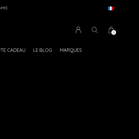
ure)
Li
0
TE CADEAU
LE BLOG
MARQUES