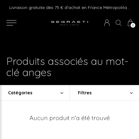
e ! Express delivery 24hr for Monaco (excluding furniture)
Livraison gratuite dès 75 € d'achat en France Métropolitaine et Monaco (hors mobilier)
0
Produits associés au mot-
clé anges
Catégories
Filtres
Aucun produit n'a été trouvé