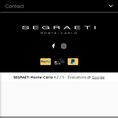
Contact
SEGRAETI Monte-Carlo
4,2
/
5
-
Évaluations @
Google