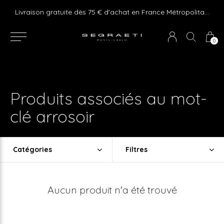
e ! Express delivery 24hr for Monaco (excluding furniture)
Livraison gratuite dès 75 € d'achat en France Métropolitaine et Monaco (hors mobilier)
0
Produits associés au mot-
clé arrosoir
Catégories
Filtres
Aucun produit n'a été trouvé