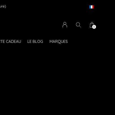
ure)
Li
0
TE CADEAU
LE BLOG
MARQUES