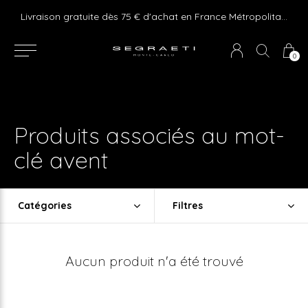
e ! Express delivery 24hr for Monaco (excluding furniture)
Livraison gratuite dès 75 € d'achat en France Métropolitaine et Monaco (hors mobilier)
0
Produits associés au mot-
clé avent
Catégories
Filtres
Aucun produit n'a été trouvé