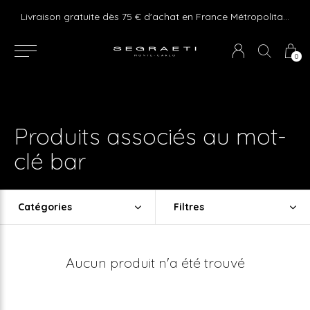
e ! Express delivery 24hr for Monaco (excluding furniture)
Livraison gratuite dès 75 € d'achat en France Métropolitaine et Monaco (hors mobilier)
0
Produits associés au mot-
clé bar
Catégories
Filtres
Aucun produit n'a été trouvé