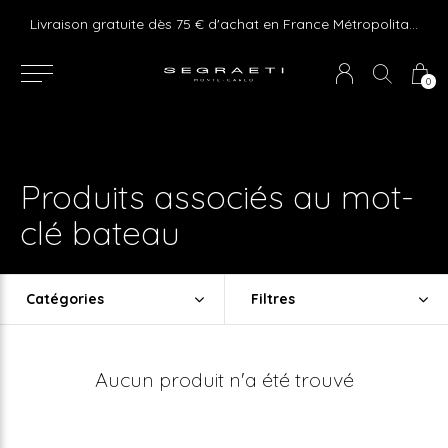
e ! Express delivery 24hr for Monaco (excluding furniture)
Livraison gratuite dès 75 € d'achat en France Métropolitaine et Monaco (hors mobilier)
0
Produits associés au mot-
clé bateau
Catégories
Filtres
Aucun produit n'a été trouvé