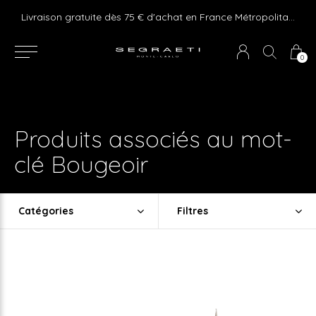
e ! Express delivery 24hr for Monaco (excluding furniture)
Livraison gratuite dès 75 € d'achat en France Métropolitaine et Monaco (hors mobilier)
0
Produits associés au mot-
clé Bougeoir
Catégories
Filtres