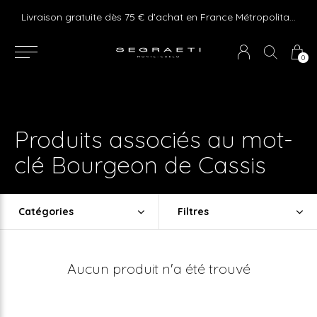
e ! Express delivery 24hr for Monaco (excluding furniture)
Livraison gratuite dès 75 € d'achat en France Métropolitaine et Monaco (hors mobilier)
0
Produits associés au mot-
clé Bourgeon de Cassis
Catégories
Filtres
Aucun produit n'a été trouvé