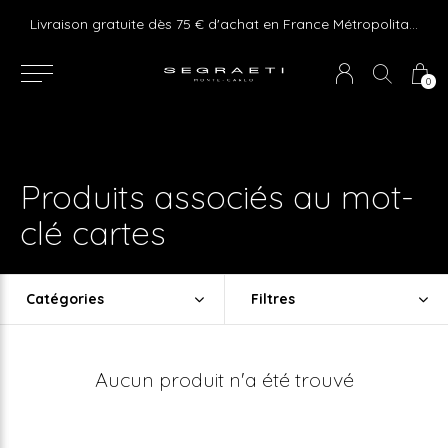
e ! Express delivery 24hr for Monaco (excluding furniture)
Livraison gratuite dès 75 € d'achat en France Métropolitaine et Monaco (hors mobilier)
0
Produits associés au mot-
clé cartes
Catégories
Filtres
Aucun produit n'a été trouvé