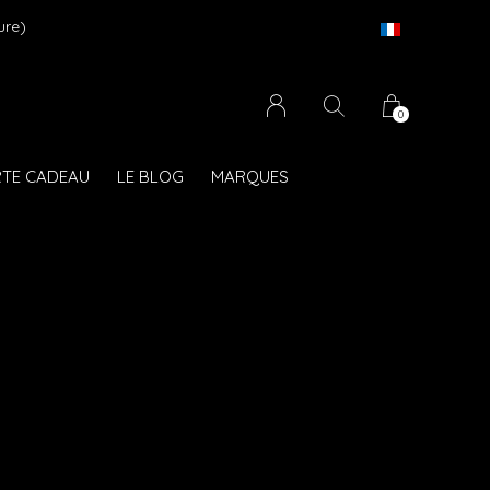
te dès 75 € d'achat en France Métropolitaine et Monaco (hors mobili
0
TE CADEAU
LE BLOG
MARQUES