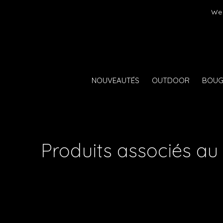
 ! Express delivery 24hr for Monaco (excluding furniture)
NOUVEAUTÉS
OUTDOOR
BOUG
Produits associés au