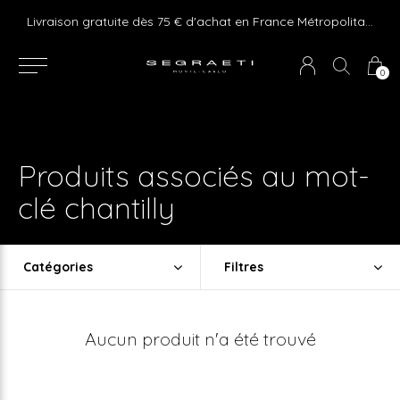
e ! Express delivery 24hr for Monaco (excluding furniture)
Livraison gratuite dès 75 € d'achat en France Métropolitaine et Monaco (hors mobilier)
0
Produits associés au mot-
clé chantilly
Catégories
Filtres
Aucun produit n'a été trouvé