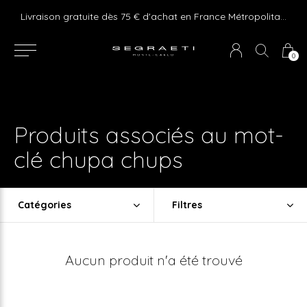
e ! Express delivery 24hr for Monaco (excluding furniture)
Livraison gratuite dès 75 € d'achat en France Métropolitaine et Monaco (hors mobilier)
0
Produits associés au mot-
clé chupa chups
Catégories
Filtres
Aucun produit n'a été trouvé