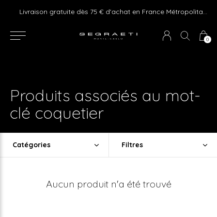
e ! Express delivery 24hr for Monaco (excluding furniture)
Livraison gratuite dès 75 € d'achat en France Métropolitaine et Monaco (hors mobilier)
0
Produits associés au mot-
clé coquetier
Catégories
Filtres
Aucun produit n'a été trouvé