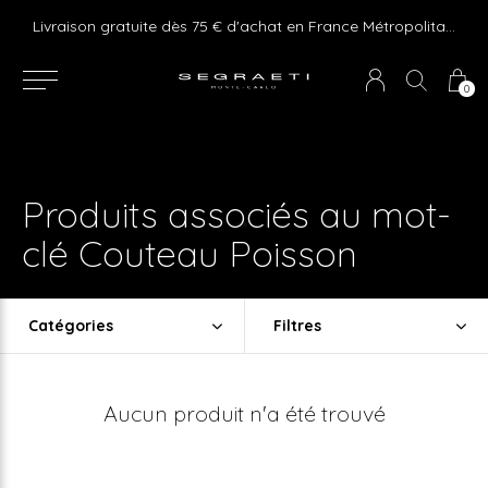
e ! Express delivery 24hr for Monaco (excluding furniture)
Livraison gratuite dès 75 € d'achat en France Métropolitaine et Monaco (hors mobilier)
0
Produits associés au mot-
clé Couteau Poisson
Catégories
Filtres
Aucun produit n'a été trouvé