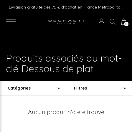
e ! Express delivery 24hr for Monaco (excluding furniture)
Livraison gratuite dès 75 € d'achat en France Métropolitaine et Monaco (hors mobilier)
0
Produits associés au mot-
clé Dessous de plat
Catégories
Filtres
Aucun produit n'a été trouvé