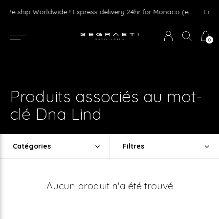
We ship Worldwide ! Express delivery 24hr for Monaco (excluding furniture)
0
Produits associés au mot-
clé Dna Lind
Catégories
Filtres
Aucun produit n'a été trouvé