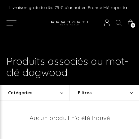
e ! Express delivery 24hr for Monaco (excluding furniture)
Livraison gratuite dès 75 € d'achat en France Métropolitaine et Monaco (hors mobilier)
0
Produits associés au mot-
clé dogwood
Catégories
Filtres
Aucun produit n'a été trouvé