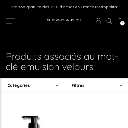
e ! Express delivery 24hr for Monaco (excluding furniture)
Livraison gratuite dès 75 € d'achat en France Métropolitaine et Monaco (hors mobilier)
0
Produits associés au mot-
clé emulsion velours
Catégories
Filtres