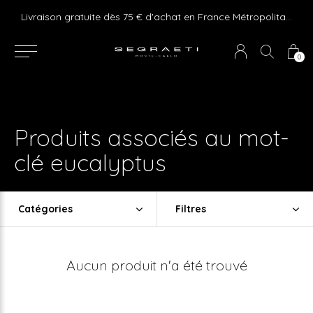
e ! Express delivery 24hr for Monaco (excluding furniture)
Livraison gratuite dès 75 € d'achat en France Métropolitaine et Monaco (hors mobilier)
0
Produits associés au mot-
clé eucalyptus
Catégories
Filtres
Aucun produit n'a été trouvé