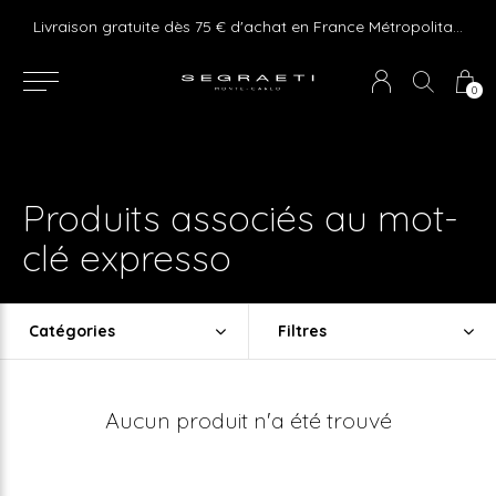
e ! Express delivery 24hr for Monaco (excluding furniture)
Livraison gratuite dès 75 € d'achat en France Métropolitaine et Monaco (hors mobilier)
0
Produits associés au mot-
clé expresso
Catégories
Filtres
Aucun produit n'a été trouvé