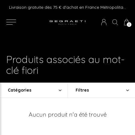
e ! Express delivery 24hr for Monaco (excluding furniture)
Livraison gratuite dès 75 € d'achat en France Métropolitaine et Monaco (hors mobilier)
0
Produits associés au mot-
clé fiori
Catégories
Filtres
Aucun produit n'a été trouvé