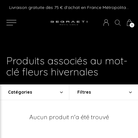
e ! Express delivery 24hr for Monaco (excluding furniture)
Livraison gratuite dès 75 € d'achat en France Métropolitaine et Monaco (hors mobilier)
0
Produits associés au mot-
clé fleurs hivernales
Catégories
Filtres
Aucun produit n'a été trouvé