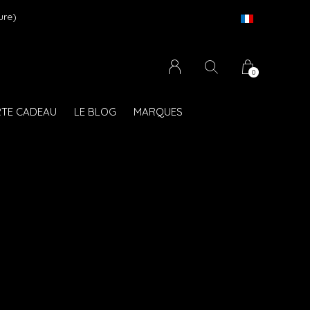
ure)
Li
0
TE CADEAU
LE BLOG
MARQUES