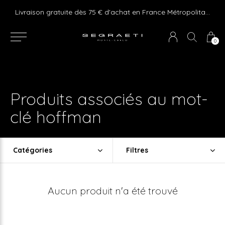
e ! Express delivery 24hr for Monaco (excluding furniture)
Livraison gratuite dès 75 € d'achat en France Métropolitaine et Monaco (hors mobilier)
0
Produits associés au mot-
clé hoffman
Catégories
Filtres
Aucun produit n'a été trouvé