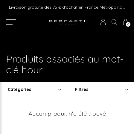
e ! Express delivery 24hr for Monaco (excluding furniture)
Livraison gratuite dès 75 € d'achat en France Métropolitaine et Monaco (hors mobilier)
0
Produits associés au mot-
clé hour
Catégories
Filtres
Aucun produit n'a été trouvé