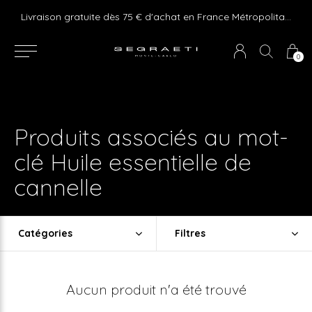
e ! Express delivery 24hr for Monaco (excluding furniture)
Livraison gratuite dès 75 € d'achat en France Métropolitaine et Monaco (hors mobilier)
0
Produits associés au mot-
clé Huile essentielle de
cannelle
Catégories
Filtres
Aucun produit n'a été trouvé