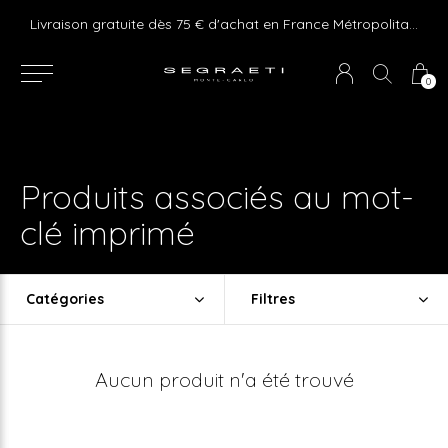
e ! Express delivery 24hr for Monaco (excluding furniture)
Livraison gratuite dès 75 € d'achat en France Métropolitaine et Monaco (hors mobilier)
0
Produits associés au mot-
clé imprimé
Catégories
Filtres
Aucun produit n'a été trouvé