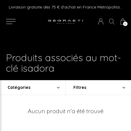
e ! Express delivery 24hr for Monaco (excluding furniture)
Livraison gratuite dès 75 € d'achat en France Métropolitaine et Monaco (hors mobilier)
0
Produits associés au mot-
clé isadora
Catégories
Filtres
Aucun produit n'a été trouvé