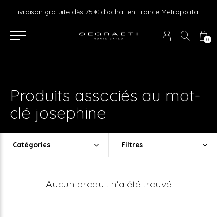
e ! Express delivery 24hr for Monaco (excluding furniture)
Livraison gratuite dès 75 € d'achat en France Métropolitaine et Monaco (hors mobilier)
0
Produits associés au mot-
clé josephine
Catégories
Filtres
Aucun produit n'a été trouvé