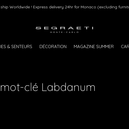
son gratuite dès 75 € d'achat en France Métropolitaine et Monaco (h
IES & SENTEURS
DÉCORATION
MAGAZINE SUMMER
CAR
u mot-clé Labdanum