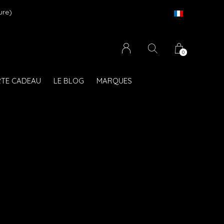
ors mobilier)
0
TE CADEAU
LE BLOG
MARQUES