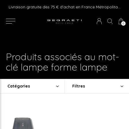
e ! Express delivery 24hr for Monaco (excluding furniture)
Livraison gratuite dès 75 € d'achat en France Métropolitaine et Monaco (hors mobilier)
0
Produits associés au mot-
clé lampe forme lampe
Catégories
Filtres