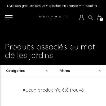
e ! Express delivery 24hr for Monaco (excluding furniture)
Livraison gratuite dès 75 € d'achat en France Métropolitaine et Monaco (hors mobilier)
0
Produits associés au mot-
clé les jardins
Catégories
Filtres
Aucun produit n'a été trouvé