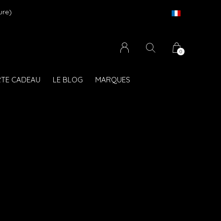
ure)
Li
0
TE CADEAU
LE BLOG
MARQUES