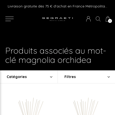
e ! Express delivery 24hr for Monaco (excluding furniture)
Livraison gratuite dès 75 € d'achat en France Métropolitaine et Monaco (hors mobilier)
0
Produits associés au mot-
clé magnolia orchidea
Catégories
Filtres