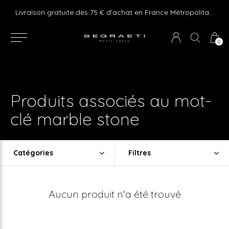
e ! Express delivery 24hr for Monaco (excluding furniture)
Livraison gratuite dès 75 € d'achat en France Métropolitaine et Monaco (hors mobilier)
0
Produits associés au mot-
clé marble stone
Catégories
Filtres
Aucun produit n'a été trouvé