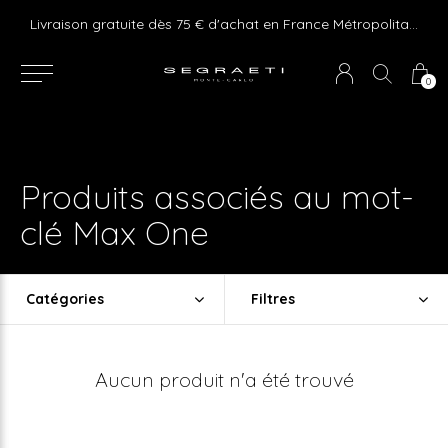
e ! Express delivery 24hr for Monaco (excluding furniture)
Livraison gratuite dès 75 € d'achat en France Métropolitaine et Monaco (hors mobilier)
0
Produits associés au mot-
clé Max One
Catégories
Filtres
Aucun produit n'a été trouvé