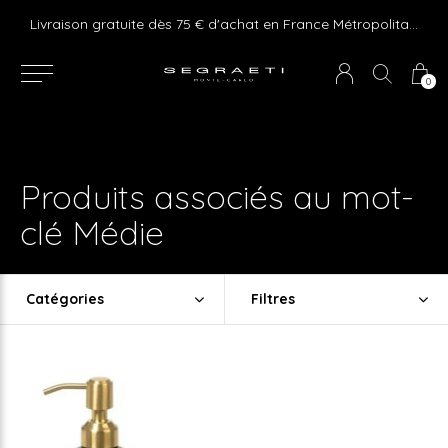
e ! Express delivery 24hr for Monaco (excluding furniture)
Livraison gratuite dès 75 € d'achat en France Métropolitaine et Monaco (hors mobilier)
0
Produits associés au mot-
clé Médie
Catégories
Filtres