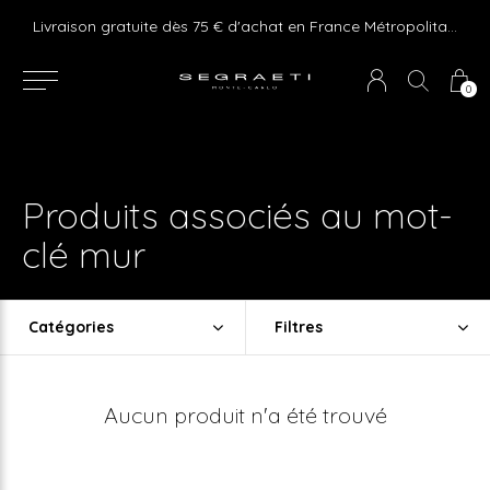
e ! Express delivery 24hr for Monaco (excluding furniture)
Livraison gratuite dès 75 € d'achat en France Métropolitaine et Monaco (hors mobilier)
0
Produits associés au mot-
clé mur
Catégories
Filtres
Aucun produit n'a été trouvé