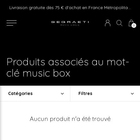
e ! Express delivery 24hr for Monaco (excluding furniture)
Livraison gratuite dès 75 € d'achat en France Métropolitaine et Monaco (hors mobilier)
0
Produits associés au mot-
clé music box
Catégories
Filtres
Aucun produit n'a été trouvé