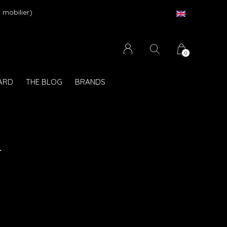
 mobilier)
0
CARD
THE BLOG
BRANDS
r