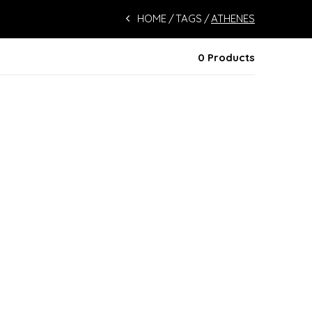
HOME
TAGS
ATHENES
0 Products