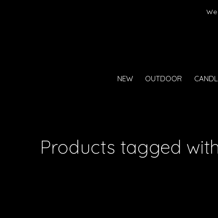
er)
We 
NEW
OUTDOOR
CANDL
Products tagged with