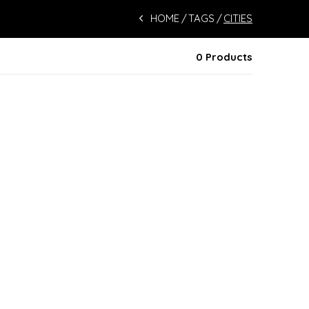
HOME
TAGS
CITIES
0 Products